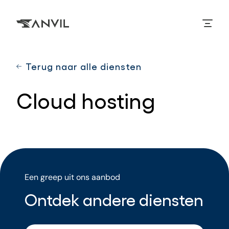
Overslaan
en
naar
de
inhoud
gaan
Terug naar alle diensten
Cloud
hosting
Een greep uit ons aanbod
Ontdek
andere
diensten