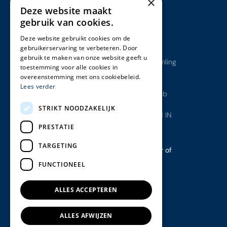
×
BE0766.665.135
Deze website maakt
gebruik van cookies.
Overzicht
Ons werk
Deze website gebruikt cookies om de
gebruikerservaring te verbeteren. Door
Ons werk
Antargaz
gebruik te maken van onze website geeft u
Onze diensten
Closer to Memling
toestemming voor alle cookies in
Over ons
Rubenshuis
overeenstemming met ons cookiebeleid.
Insights
Stad Brugge
Lees verder
Contact
Studentkotweb
Klantenzone
Thomas More
STRIKT NOODZAKELIJK
Uitgeverij VAN IN
PRESTATIE
TARGETING
Follow us
Proud partner of
FUNCTIONEEL
Linkedin
Platform.sh
Instagram
Drupal.org
ALLES ACCEPTEREN
Cookies
Privacybeleid
ALLES AFWIJZEN