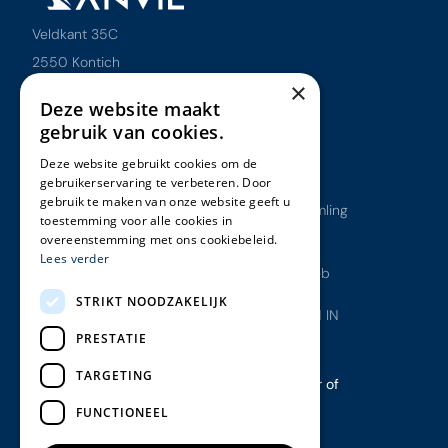
Veldkant 35C
2550 Kontich
×
BE0766.665.135
Deze website maakt
gebruik van cookies.
Overzicht
Ons werk
Deze website gebruikt cookies om de
gebruikerservaring te verbeteren. Door
Ons werk
Antargaz
gebruik te maken van onze website geeft u
Onze diensten
Closer to Memling
toestemming voor alle cookies in
Over ons
Rubenshuis
overeenstemming met ons cookiebeleid.
Insights
Stad Brugge
Lees verder
Contact
Studentkotweb
Klantenzone
Thomas More
STRIKT NOODZAKELIJK
Uitgeverij VAN IN
PRESTATIE
TARGETING
Follow us
Proud partner of
FUNCTIONEEL
Linkedin
Platform.sh
Instagram